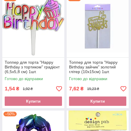
Топпер для торта "Happy
Топпер для торта "Happy
Birthday з тортиком" градієнт
Birthday зайчик" золотий
(6,5х5,8 см) 1шт.
глітер (10х15см) 1шт.
Готово до відправки
Готово до відправки
1,54
7,62
₴
₴
1,92 ₴
15,23 ₴
Купити
Купити
–50%