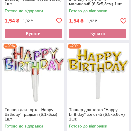
1шт.
малиновий (6,5х5,8см) 1шт.
Готово до відправки
Готово до відправки
1,54
1,54
₴
₴
1,92 ₴
1,92 ₴
Купити
Купити
–20%
–20%
Топпер для торта "Happy
Топпер для торта "Happy
Birthday" градієнт (6,1х6см)
Birthday" золотий (6,5х5,8см)
1шт.
1шт.
Готово до відправки
Готово до відправки