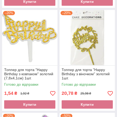
Купити
Купити
–20%
–20%
Топпер для торта "Happy
Топпер для торта "Happy
Birthday з ковпаком" золотий
Birthday з віночком" золотий
(7,8х4,1см) 1шт.
1шт.
Готово до відправки
Готово до відправки
1,54
20,78
₴
₴
1,92 ₴
25,98 ₴
Купити
Купити
–20%
–50%