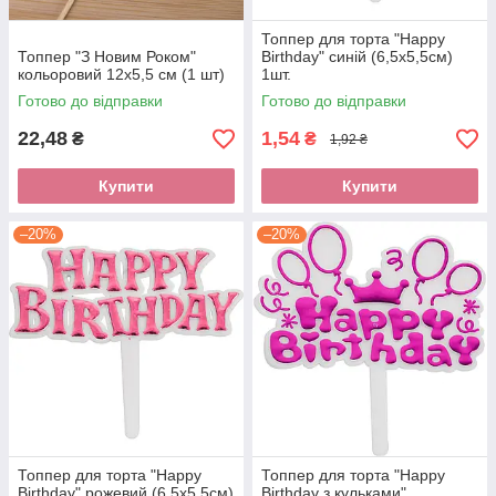
Топпер для торта "Happy
Топпер "З Новим Роком"
Birthday" синій (6,5х5,5см)
кольоровий 12х5,5 см (1 шт)
1шт.
Готово до відправки
Готово до відправки
22,48
1,54
₴
₴
1,92 ₴
Купити
Купити
–20%
–20%
Топпер для торта "Happy
Топпер для торта "Happy
Birthday" рожевий (6,5х5,5см)
Birthday з кульками"