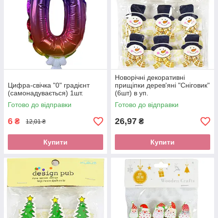
Новорічні декоративні
Цифра-свічка "0" градієнт
прищіпки дерев'яні "Сніговик"
(самонадувається) 1шт.
(6шт) в уп.
Готово до відправки
Готово до відправки
6
26,97
₴
₴
12,01 ₴
Купити
Купити