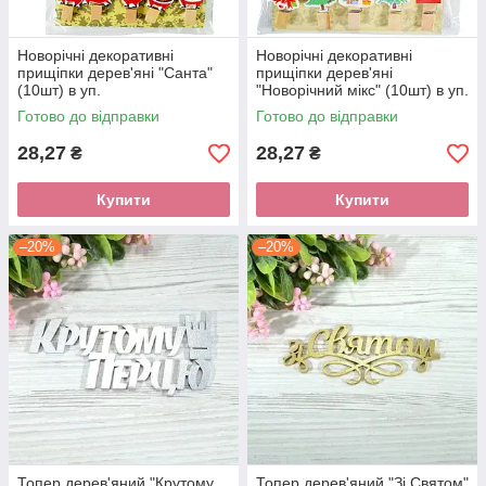
Новорічні декоративні
Новорічні декоративні
прищіпки дерев'яні "Санта"
прищіпки дерев'яні
(10шт) в уп.
"Новорічний мікс" (10шт) в уп.
Готово до відправки
Готово до відправки
28,27
28,27
₴
₴
Купити
Купити
–20%
–20%
Топер дерев'яний "Крутому
Топер дерев'яний "Зі Святом"