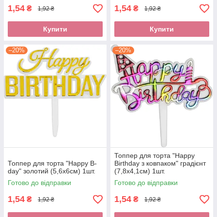
1,54
1,54
₴
₴
1,92 ₴
1,92 ₴
Купити
Купити
–20%
–20%
Топпер для торта "Happy
Топпер для торта "Happy B-
Birthday з ковпаком" градієнт
day" золотий (5,6х6см) 1шт.
(7,8х4,1см) 1шт.
Готово до відправки
Готово до відправки
1,54
1,54
₴
₴
1,92 ₴
1,92 ₴