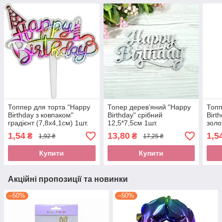
Топпер для торта "Happy
Топер дерев'яний "Happy
Топп
Birthday з ковпаком"
Birthday" срібний
Birt
градієнт (7,8х4,1см) 1шт.
12,5*7,5см 1шт.
золо
1,54
13,80
1,5
₴
₴
1,92 ₴
17,25 ₴
Купити
Купити
Акційні пропозиції та новинки
–50%
–50%