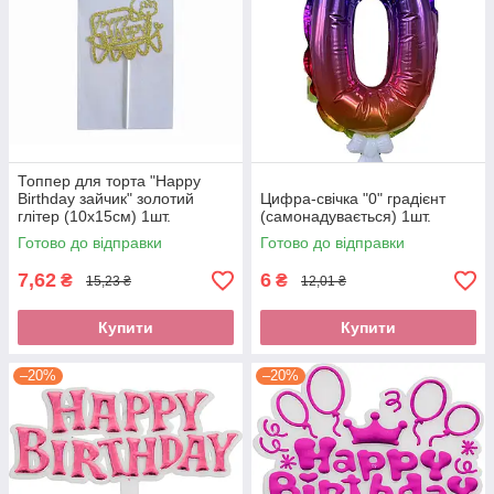
Топпер для торта "Happy
Birthday зайчик" золотий
Цифра-свічка "0" градієнт
глітер (10х15см) 1шт.
(самонадувається) 1шт.
Готово до відправки
Готово до відправки
7,62
6
₴
₴
15,23 ₴
12,01 ₴
Купити
Купити
–20%
–20%