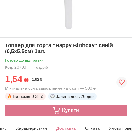
Топпер для торта "Happy Birthday" синій
(6,5х5,5см) 1шт.
Готово до відправки
Код: 20709
Роздріб
1,54
₴
1,92 ₴
Мінімальна сума замовлення на сайті — 500 ₴
Економія
0.38 ₴
Залишилось
26 днів
Купити
пис
Характеристики
Доставка
Оплата
Умови пове