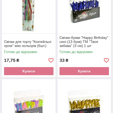
Свічки-букви "Happy Birthday"
Свічки для торту "Коктейльні
сині (13 букв) ТМ "Твоя
хром" мікс кольорів (6шт.)
забава" (3 см) 1 шт
Готово до відправки
Готово до відправки
17,75
33
₴
₴
Купити
Купити