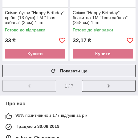
Свічки-букви "Happy Birthday"
Свічка "Happy Birthday"
срібні (13 букв) ТМ "Твоя
блакитна ТМ "Твоя забава"
забава" (3 см) 1 шт
(3×8 см) 1 шт
Готово до відправки
Готово до відправки
33
32,17
₴
₴
Купити
Купити
Показати ще
1
/ 7
Про нас
99% позитивних з 177 відгуків за рік
Працює з 30.08.2019
м. Івано-Франківськ