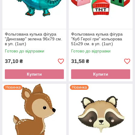
Фольгована кулька фігура
Фольгована кулька фігура
"Динозавр" зелена 96x79 см.
"Куб Герої гри" кольорова
в уп. (1шт.)
51х29 см. в уп. (1шт.)
Готово до відправки
Готово до відправки
37,10
31,58
₴
₴
Купити
Купити
Новинка
Новинка