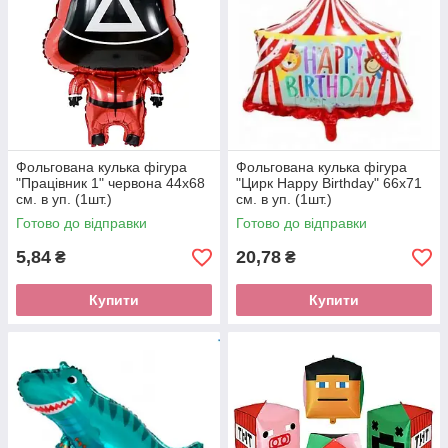
Фольгована кулька фігура
Фольгована кулька фігура
"Працівник 1" червона 44х68
"Цирк Happy Birthday" 66х71
см. в уп. (1шт.)
см. в уп. (1шт.)
Готово до відправки
Готово до відправки
5,84
20,78
₴
₴
Купити
Купити