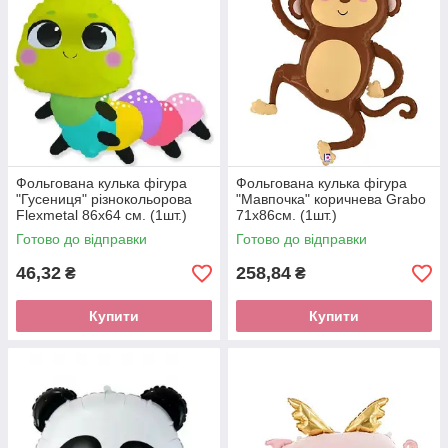
Фольгована кулька фігура
Фольгована кулька фігура
"Гусениця" різнокольорова
"Мавпочка" коричнева Grabo
Flexmetal 86х64 см. (1шт.)
71х86см. (1шт.)
Готово до відправки
Готово до відправки
46,32
258,84
₴
₴
Купити
Купити