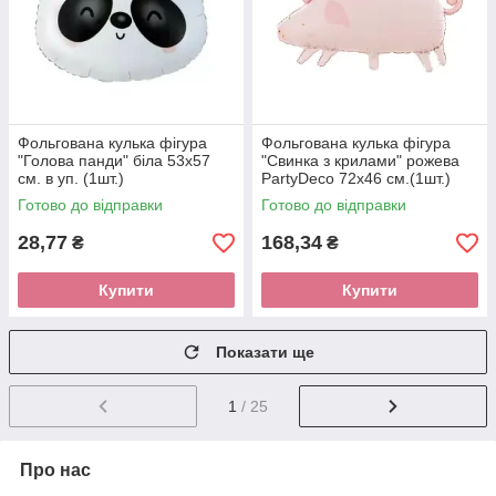
Фольгована кулька фігура
Фольгована кулька фігура
"Голова панди" біла 53х57
"Свинка з крилами" рожева
см. в уп. (1шт.)
PartyDeco 72х46 см.(1шт.)
Готово до відправки
Готово до відправки
28,77
168,34
₴
₴
Купити
Купити
Показати ще
1
/ 25
Про нас