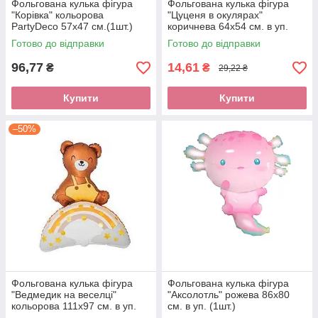
Фольгована кулька фігура
Фольгована кулька фігура
"Корівка" кольорова
"Цуценя в окулярах"
PartyDeco 57х47 см.(1шт.)
коричнева 64х54 см. в уп.
(1шт.)
Готово до відправки
Готово до відправки
96,77
14,61
₴
₴
29,22 ₴
Купити
Купити
–50%
Фольгована кулька фігура
Фольгована кулька фігура
"Ведмедик на веселці"
"Аксолотль" рожева 86х80
кольорова 111х97 см. в уп.
см. в уп. (1шт.)
(1шт.)