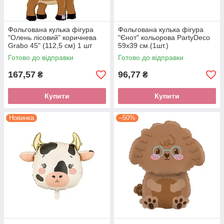
Фольгована кулька фігура
Фольгована кулька фігура
"Олень лісовий" коричнева
"Єнот" кольорова PartyDeco
Grabo 45" (112,5 см) 1 шт
59х39 см.(1шт.)
Готово до відправки
Готово до відправки
167,57
96,77
₴
₴
Купити
Купити
Новинка
–50%