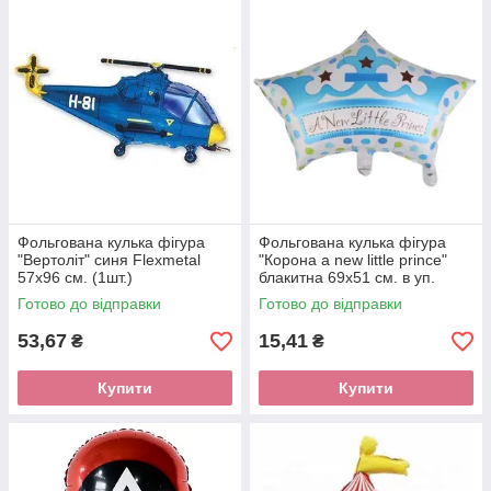
Фольгована кулька фігура
Фольгована кулька фігура
"Вертоліт" синя Flexmetal
"Корона a new little prince"
57х96 см. (1шт.)
блакитна 69х51 см. в уп.
(1шт.)
Готово до відправки
Готово до відправки
53,67
15,41
₴
₴
Купити
Купити