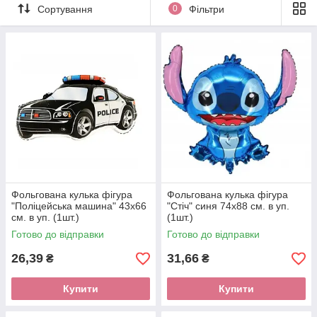
Сортування
0
Фільтри
Фольгована кулька фігура
Фольгована кулька фігура
"Поліцейська машина" 43х66
"Стіч" синя 74х88 см. в уп.
см. в уп. (1шт.)
(1шт.)
Готово до відправки
Готово до відправки
26,39
31,66
₴
₴
Купити
Купити