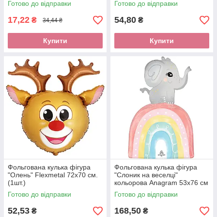
Готово до відправки
Готово до відправки
17,22
54,80
₴
₴
34,44 ₴
Купити
Купити
Фольгована кулька фігура
Фольгована кулька фігура
"Олень" Flexmetal 72х70 см.
"Слоник на веселці"
(1шт.)
кольорова Anagram 53х76 см
(1шт)
Готово до відправки
Готово до відправки
52,53
168,50
₴
₴