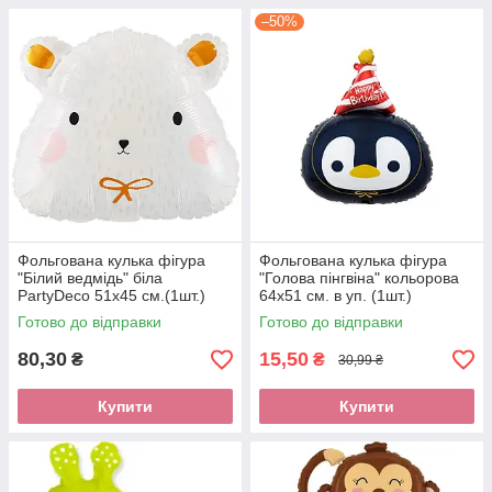
–50%
Фольгована кулька фігура
Фольгована кулька фігура
"Білий ведмідь" біла
"Голова пінгвіна" кольорова
PartyDeco 51х45 см.(1шт.)
64х51 см. в уп. (1шт.)
Готово до відправки
Готово до відправки
80,30
15,50
₴
₴
30,99 ₴
Купити
Купити