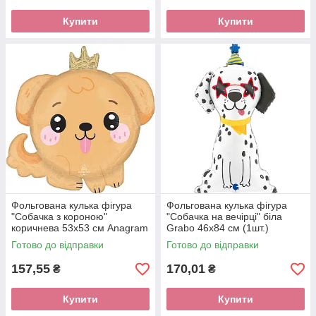
Купити
Купити
Фольгована кулька фігура
Фольгована кулька фігура
"Собачка з короною"
"Собачка на вечірці" біла
коричнева 53х53 см Anagram
Grabo 46x84 см (1шт.)
(1шт)
Готово до відправки
Готово до відправки
157,55
170,01
₴
₴
Купити
Купити