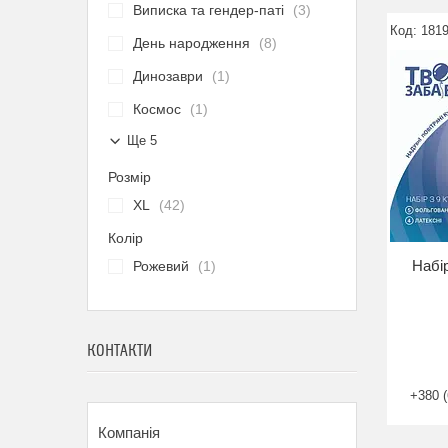
Виписка та гендер-паті
3
181
День народження
8
Динозаври
1
Космос
1
Ще 5
Розмір
XL
42
Колір
Набір
Рожевий
1
КОНТАКТИ
+380 (