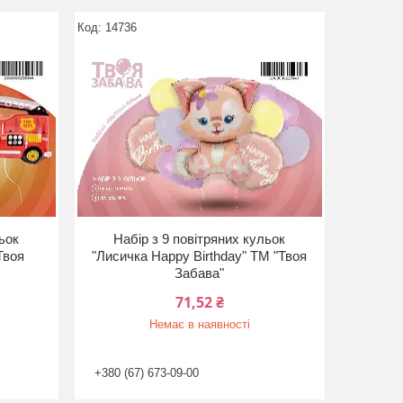
14736
льок
Набір з 9 повітряних кульок
Твоя
"Лисичка Happy Birthday" ТМ "Твоя
Забава"
71,52 ₴
Немає в наявності
+380 (67) 673-09-00