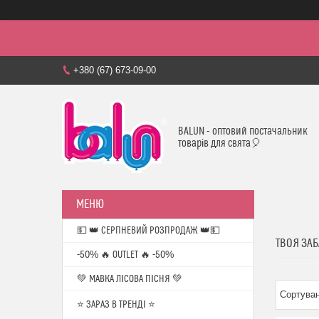
+380 (67) 673-09-00
BALUN - оптовий постачальник
товарів для свята🎈
💵 👑 СЕРПНЕВИЙ РОЗПРОДАЖ 👑💵
ТВОЯ ЗАБ
-50% 🔥 OUTLET 🔥 -50%
💚 МАВКА ЛІСОВА ПІСНЯ 💚
⭐️ ЗАРАЗ В ТРЕНДІ ⭐️