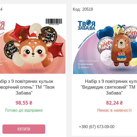
44
20518
бір з 9 повітряних кульок
Набір з 9 повітряних ку
оворічний олень" ТМ "Твоя
"Ведмедик святковий" ТМ 
Забава"
Забава"
98,55 ₴
82,24 ₴
Готово до відправки
Немає в наявності
+380 (67) 673-09-00
КУПИТИ