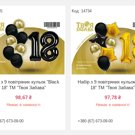
35
14734
 з 9 повітряних кульок "Black
Набір з 9 повітряних кульок
18" ТМ "Твоя Забава"
18" ТМ "Твоя Забава"
98,67 ₴
97,78 ₴
Немає в наявності
Немає в наявності
67) 673-09-00
+380 (67) 673-09-00