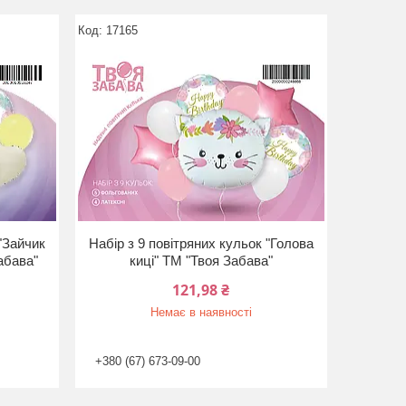
17165
 "Зайчик
Набір з 9 повітряних кульок "Голова
абава"
киці" ТМ "Твоя Забава"
121,98 ₴
Немає в наявності
+380 (67) 673-09-00