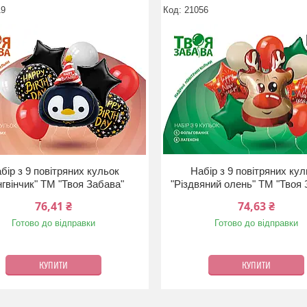
19
21056
бір з 9 повітряних кульок
Набір з 9 повітряних ку
нгвінчик" ТМ "Твоя Забава"
"Різдвяний олень" ТМ "Твоя 
76,41 ₴
74,63 ₴
Готово до відправки
Готово до відправки
КУПИТИ
КУПИТИ