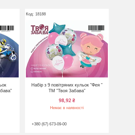
18188
льок
Набір з 9 повітряних кульок "Фея "
абава"
ТМ "Твоя Забава"
98,92 ₴
Немає в наявності
+380 (67) 673-09-00