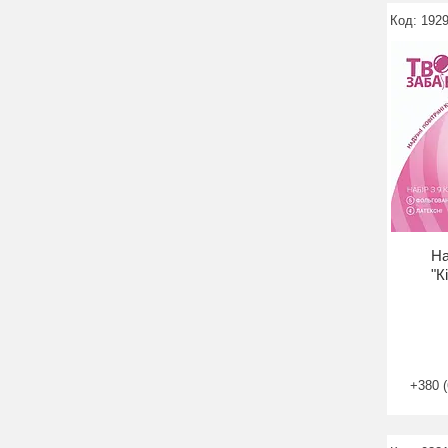
192
На
"К
+380 (