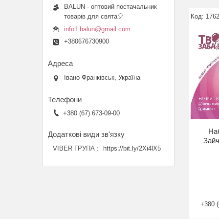
BALUN - оптовий постачальник
товарів для свята🎈
176
info1.balun@gmail.com
+380676730900
Івано-Франківськ, Україна
+380 (67) 673-09-00
Наб
Зайч
VIBER ГРУПА
https://bit.ly/2Xi4lX5
+380 (