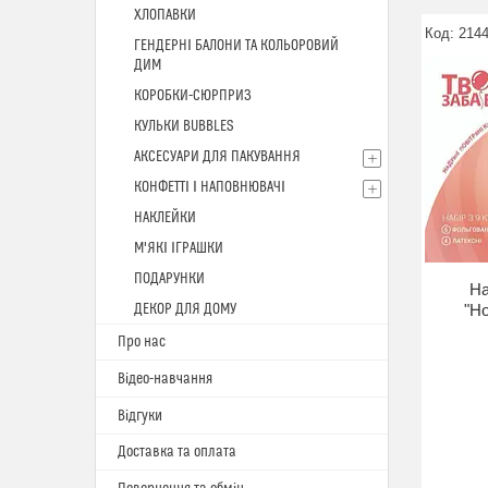
ХЛОПАВКИ
214
ГЕНДЕРНІ БАЛОНИ ТА КОЛЬОРОВИЙ
ДИМ
КОРОБКИ-СЮРПРИЗ
КУЛЬКИ BUBBLES
АКСЕСУАРИ ДЛЯ ПАКУВАННЯ
КОНФЕТТІ І НАПОВНЮВАЧІ
НАКЛЕЙКИ
М'ЯКІ ІГРАШКИ
ПОДАРУНКИ
На
ДЕКОР ДЛЯ ДОМУ
"Н
Про нас
Відео-навчання
Відгуки
Доставка та оплата