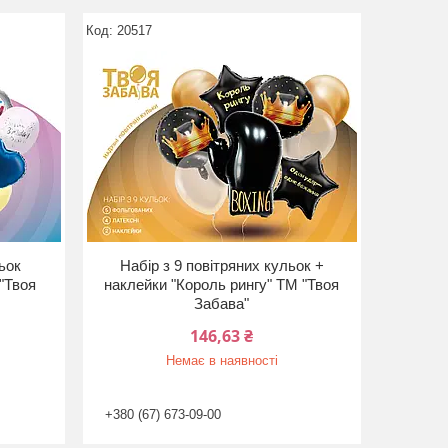
20517
льок
Набір з 9 повітряних кульок +
"Твоя
наклейки "Король рингу" ТМ "Твоя
Забава"
146,63 ₴
Немає в наявності
+380 (67) 673-09-00