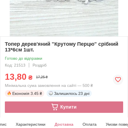
Топер дерев'яний "Крутому Перцю" срібний
13*6см 1шт.
Готово до відправки
Код: 21513
Роздріб
13,80
₴
17,25 ₴
Мінімальна сума замовлення на сайті — 500 ₴
Економія
3.45 ₴
Залишилось
23 дні
Купити
пис
Характеристики
Доставка
Оплата
Умови пове