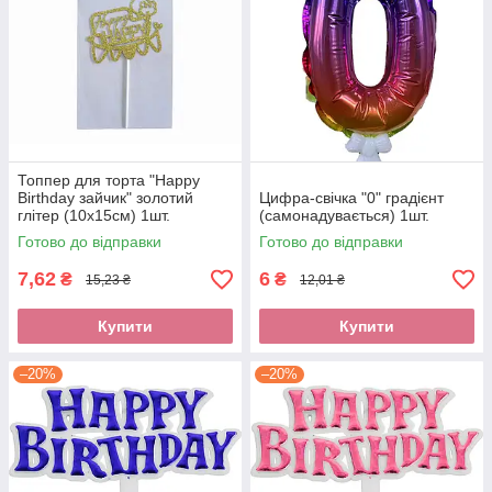
Топпер для торта "Happy
Birthday зайчик" золотий
Цифра-свічка "0" градієнт
глітер (10х15см) 1шт.
(самонадувається) 1шт.
Готово до відправки
Готово до відправки
7,62
6
₴
₴
15,23 ₴
12,01 ₴
Купити
Купити
–20%
–20%