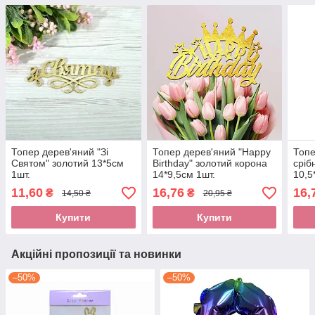
Топер дерев'яний "Зі
Топер дерев'яний "Happy
Топе
Святом" золотий 13*5см
Birthday" золотий корона
сріб
1шт.
14*9,5см 1шт.
10,5
11,60
16,76
16,
₴
₴
14,50 ₴
20,95 ₴
Купити
Купити
Акційні пропозиції та новинки
–50%
–50%