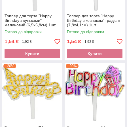
Топпер для торта "Happy
Топпер для торта "Happy
Birthday з кульками"
Birthday з ковпаком" градієнт
малиновий (6,5х5,8см) 1шт.
(7,8х4,1см) 1шт.
Готово до відправки
Готово до відправки
1,54
1,54
₴
₴
1,92 ₴
1,92 ₴
Купити
Купити
–20%
–20%