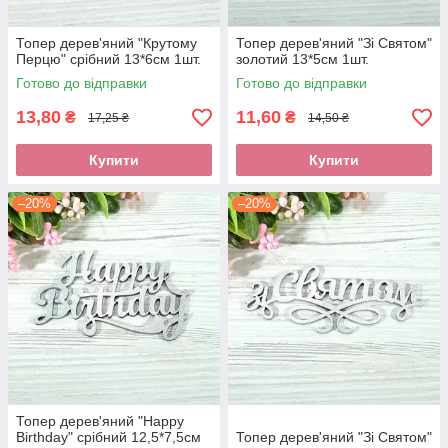
Топер дерев'яний "Крутому
Топер дерев'яний "Зі Святом"
Перцю" срібний 13*6см 1шт.
золотий 13*5см 1шт.
Готово до відправки
Готово до відправки
13,80
11,60
₴
₴
17,25 ₴
14,50 ₴
Купити
Купити
–20%
–20%
Топер дерев'яний "Happy
Birthday" срібний 12,5*7,5см
Топер дерев'яний "Зі Святом"