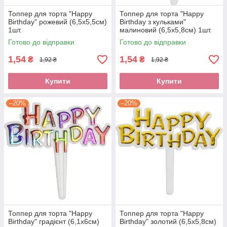
Топпер для торта "Happy
Топпер для торта "Happy
Birthday" рожевий (6,5х5,5см)
Birthday з кульками"
1шт.
малиновий (6,5х5,8см) 1шт.
Готово до відправки
Готово до відправки
1,54
1,54
₴
₴
1,92 ₴
1,92 ₴
Купити
Купити
–20%
–20%
Топпер для торта "Happy
Топпер для торта "Happy
Birthday" градієнт (6,1х6см)
Birthday" золотий (6,5х5,8см)