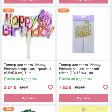
–20%
–50%
Топпер для торта "Happy
Топпер для торта "Happy
Birthday з тортиком" градієнт
Birthday зайчик" золотий
(6,5х5,8 см) 1шт.
глітер (10х15см) 1шт.
Готово до відправки
Готово до відправки
1,54
7,62
₴
₴
1,92 ₴
15,23 ₴
Купити
Купити
–50%