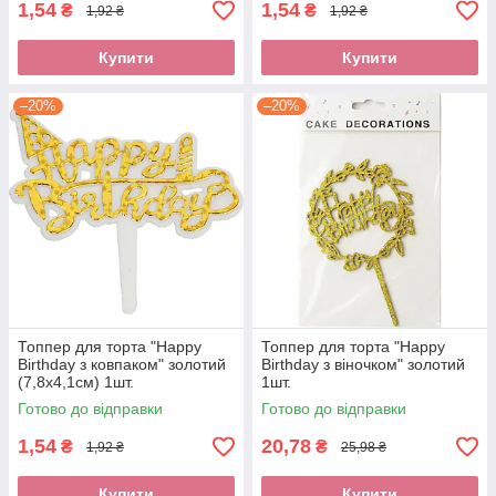
1,54
1,54
₴
₴
1,92 ₴
1,92 ₴
Купити
Купити
–20%
–20%
Топпер для торта "Happy
Топпер для торта "Happy
Birthday з ковпаком" золотий
Birthday з віночком" золотий
(7,8х4,1см) 1шт.
1шт.
Готово до відправки
Готово до відправки
1,54
20,78
₴
₴
1,92 ₴
25,98 ₴
Купити
Купити