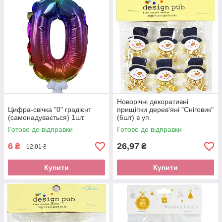
Новорічні декоративні
Цифра-свічка "0" градієнт
прищіпки дерев'яні "Сніговик"
(самонадувається) 1шт.
(6шт) в уп.
Готово до відправки
Готово до відправки
6
26,97
₴
₴
12,01 ₴
Купити
Купити