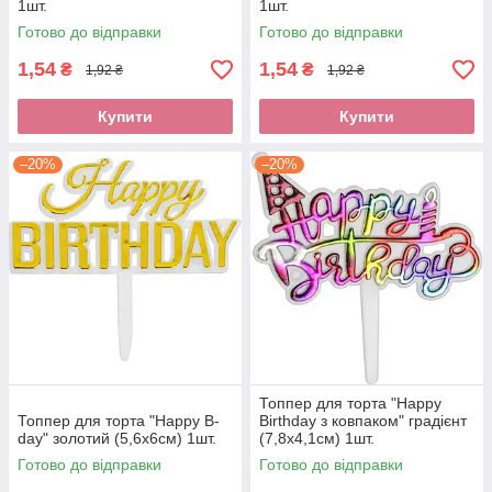
1шт.
1шт.
Готово до відправки
Готово до відправки
1,54
1,54
₴
₴
1,92 ₴
1,92 ₴
Купити
Купити
–20%
–20%
Топпер для торта "Happy
Топпер для торта "Happy B-
Birthday з ковпаком" градієнт
day" золотий (5,6х6см) 1шт.
(7,8х4,1см) 1шт.
Готово до відправки
Готово до відправки