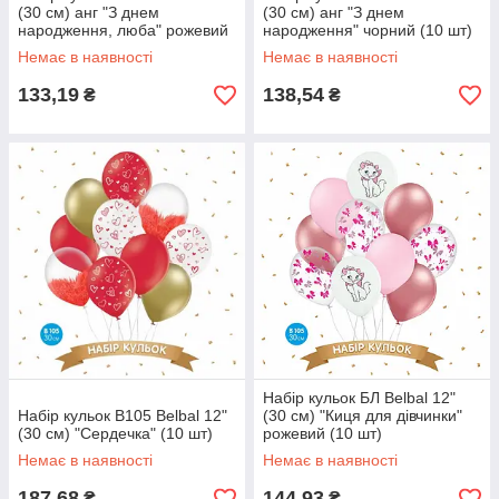
(30 см) анг "З днем
(30 см) анг "З днем
народження, люба" рожевий
народження" чорний (10 шт)
(10 шт)
Немає в наявності
Немає в наявності
133,19
138,54
₴
₴
Набір кульок БЛ Belbal 12"
Набір кульок В105 Belbal 12"
(30 см) "Киця для дівчинки"
(30 см) "Сердечка" (10 шт)
рожевий (10 шт)
Немає в наявності
Немає в наявності
187,68
144,93
₴
₴