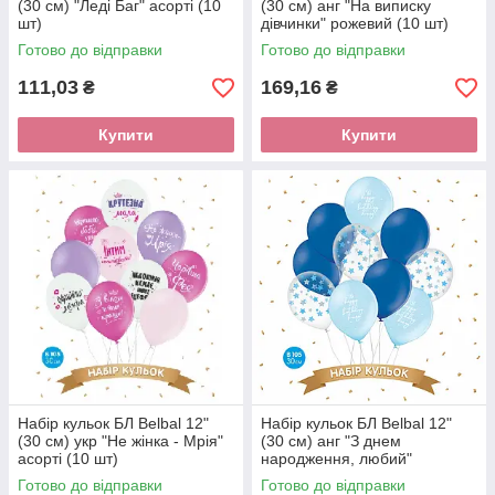
(30 см) "Леді Баг" асорті (10
(30 см) анг "На виписку
шт)
дівчинки" рожевий (10 шт)
Готово до відправки
Готово до відправки
111,03
169,16
₴
₴
Купити
Купити
Набір кульок БЛ Belbal 12"
Набір кульок БЛ Belbal 12"
(30 см) укр "Не жінка - Мрія"
(30 см) анг "З днем
асорті (10 шт)
народження, любий"
блакитний (10 шт)
Готово до відправки
Готово до відправки