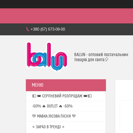
+380 (67) 673-09-00
BALUN - оптовий постачальник
товарів для свята🎈
💵 👑 СЕРПНЕВИЙ РОЗПРОДАЖ 👑💵
-50% 🔥 OUTLET 🔥 -50%
💚 МАВКА ЛІСОВА ПІСНЯ 💚
⭐️ ЗАРАЗ В ТРЕНДІ ⭐️