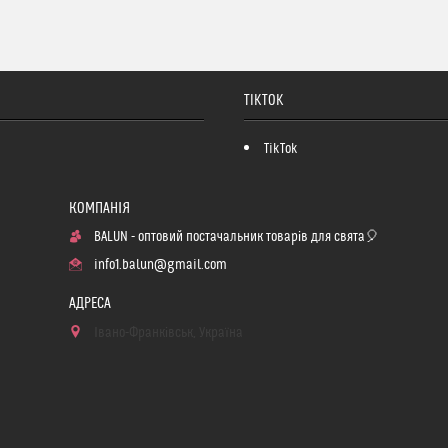
TIKTOK
TikTok
BALUN - оптовий постачальник товарів для свята🎈
info1.balun@gmail.com
Івано-Франківськ, Україна