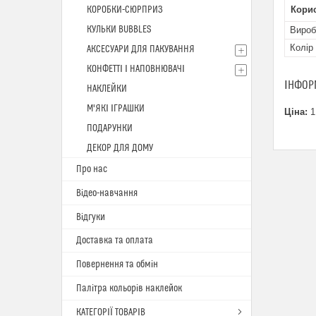
КОРОБКИ-СЮРПРИЗ
Кори
КУЛЬКИ BUBBLES
Вироб
Колір
АКСЕСУАРИ ДЛЯ ПАКУВАННЯ
КОНФЕТТІ І НАПОВНЮВАЧІ
ІНФОР
НАКЛЕЙКИ
М'ЯКІ ІГРАШКИ
Ціна:
1
ПОДАРУНКИ
ДЕКОР ДЛЯ ДОМУ
Про нас
Відео-навчання
Відгуки
Доставка та оплата
Повернення та обмін
Палітра кольорів наклейок
КАТЕГОРІЇ ТОВАРІВ