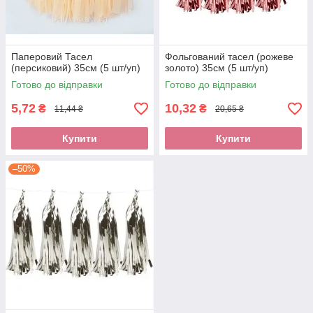
Паперовий Тасел
Фольгований тасел (рожеве
(персиковий) 35см (5 шт/уп)
золото) 35см (5 шт/уп)
Готово до відправки
Готово до відправки
5,72
10,32
₴
₴
11,44 ₴
20,65 ₴
Купити
Купити
–50%