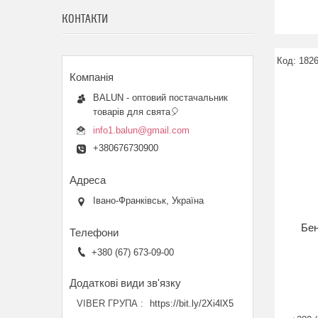
КОНТАКТИ
182
BALUN - оптовий постачальник
товарів для свята🎈
info1.balun@gmail.com
+380676730900
Івано-Франківськ, Україна
Бен
+380 (67) 673-09-00
VIBER ГРУПА
https://bit.ly/2Xi4lX5