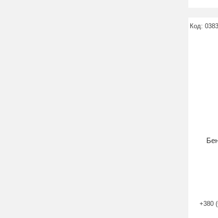
038
Бен
+380 (