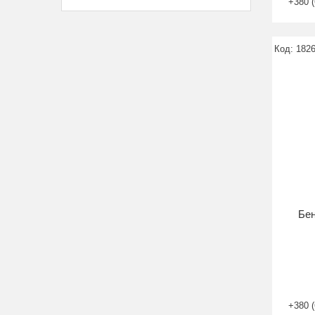
+380 (
182
Бен
+380 (