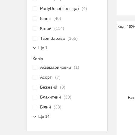
PartyDeco(Польща)
4
funmi
40
182
Китай
114
Твоя Забава
165
Ще 1
Колір
Аквамариновий
1
Асорті
7
Бежевий
3
Блакитний
39
Бен
Білий
33
Ще 14