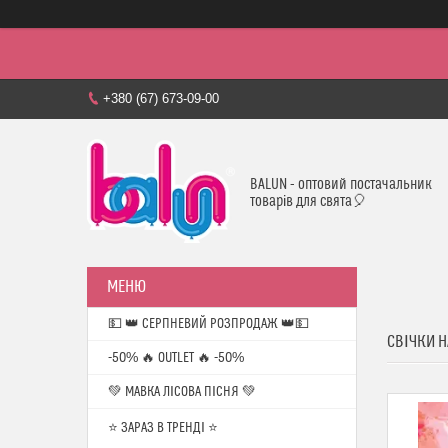
+380 (67) 673-09-00
BALUN - оптовий постачальник
товарів для свята🎈
💵 👑 СЕРПНЕВИЙ РОЗПРОДАЖ 👑💵
СВІЧКИ Н
-50% 🔥 OUTLET 🔥 -50%
💚 МАВКА ЛІСОВА ПІСНЯ 💚
⭐️ ЗАРАЗ В ТРЕНДІ ⭐️