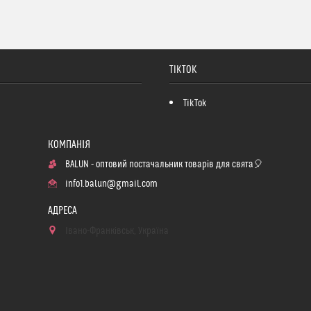
TIKTOK
TikTok
BALUN - оптовий постачальник товарів для свята🎈
info1.balun@gmail.com
Івано-Франківськ, Україна