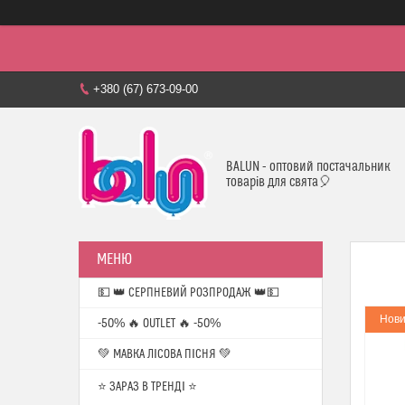
+380 (67) 673-09-00
BALUN - оптовий постачальник
товарів для свята🎈
💵 👑 СЕРПНЕВИЙ РОЗПРОДАЖ 👑💵
Нови
-50% 🔥 OUTLET 🔥 -50%
💚 МАВКА ЛІСОВА ПІСНЯ 💚
⭐️ ЗАРАЗ В ТРЕНДІ ⭐️