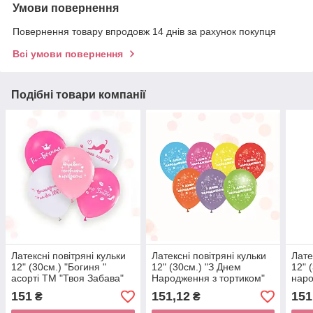
Умови повернення
Повернення товару впродовж 14 днів за рахунок покупця
Всі умови повернення
Подібні товари компанії
Латексні повітряні кульки
Латексні повітряні кульки
Лате
12" (30см.) "Богиня "
12" (30см.) "З Днем
12" 
асорті ТМ "Твоя Забава"
Народження з тортиком"
наро
50шт.
асорті ТМ "Твоя Забава"
"Тво
151
151,12
151
₴
₴
50шт./