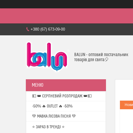
+380 (67) 673-09-00
BALUN - оптовий постачальник
товарів для свята🎈
💵 👑 СЕРПНЕВИЙ РОЗПРОДАЖ 👑💵
Нови
-50% 🔥 OUTLET 🔥 -50%
💚 МАВКА ЛІСОВА ПІСНЯ 💚
⭐️ ЗАРАЗ В ТРЕНДІ ⭐️