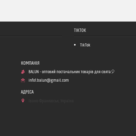
TIKTOK
TikTok
BALUN - оптовий постачальник товарів для свята🎈
info1.balun@gmail.com
Івано-Франківськ, Україна