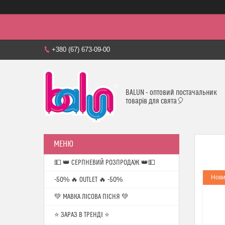
+380 (67) 673-09-00
BALUN - оптовий постачальник
товарів для свята🎈
💵 👑 СЕРПНЕВИЙ РОЗПРОДАЖ 👑💵
Нови
-50% 🔥 OUTLET 🔥 -50%
💚 МАВКА ЛІСОВА ПІСНЯ 💚
⭐️ ЗАРАЗ В ТРЕНДІ ⭐️