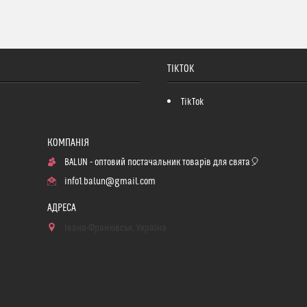
TIKTOK
TikTok
BALUN - оптовий постачальник товарів для свята🎈
info1.balun@gmail.com
Івано-Франківськ, Україна