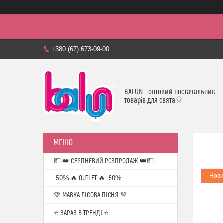
+380 (67) 673-09-00
BALUN - оптовий постачальник
товарів для свята🎈
💵 👑 СЕРПНЕВИЙ РОЗПРОДАЖ 👑💵
Нови
-50% 🔥 OUTLET 🔥 -50%
💚 МАВКА ЛІСОВА ПІСНЯ 💚
⭐️ ЗАРАЗ В ТРЕНДІ ⭐️