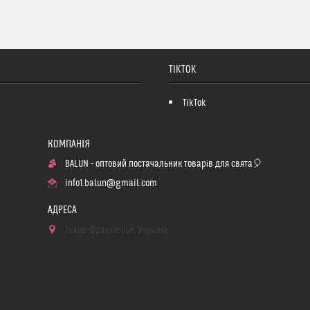
TIKTOK
TikTok
BALUN - оптовий постачальник товарів для свята🎈
info1.balun@gmail.com
Івано-Франківськ, Україна