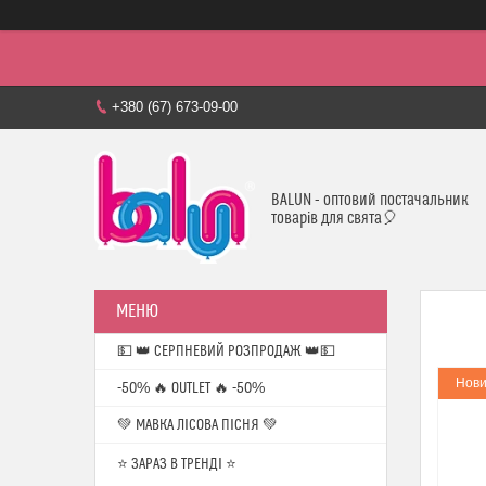
+380 (67) 673-09-00
BALUN - оптовий постачальник
товарів для свята🎈
💵 👑 СЕРПНЕВИЙ РОЗПРОДАЖ 👑💵
Нови
-50% 🔥 OUTLET 🔥 -50%
💚 МАВКА ЛІСОВА ПІСНЯ 💚
⭐️ ЗАРАЗ В ТРЕНДІ ⭐️