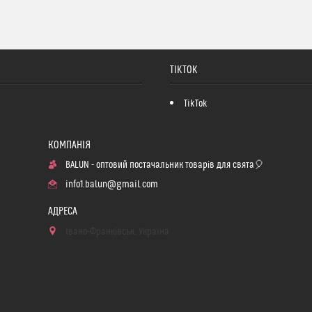
TIKTOK
TikTok
BALUN - оптовий постачальник товарів для свята🎈
info1.balun@gmail.com
Івано-Франківськ, Україна