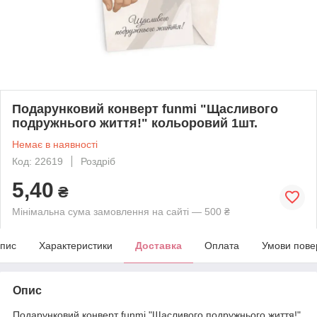
Подарунковий конверт funmi "Щасливого
подружнього життя!" кольоровий 1шт.
Немає в наявності
Код: 22619
Роздріб
5,40
₴
Мінімальна сума замовлення на сайті — 500 ₴
пис
Характеристики
Доставка
Оплата
Умови пове
Опис
Подарунковий конверт funmi "Щасливого подружнього життя!"