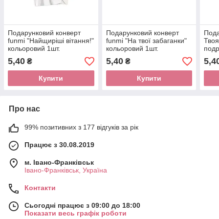
Подарунковий конверт
Подарунковий конверт
Пода
funmi "Найщиріші вітання!"
funmi "На твої забаганки"
Твоя
кольоровий 1шт.
кольоровий 1шт.
подр
коль
5,40
5,40
5,4
₴
₴
Купити
Купити
Про нас
99% позитивних з 177 відгуків за рік
Працює з 30.08.2019
м. Івано-Франківськ
Івано-Франківськ, Україна
Контакти
Сьогодні працює з 09:00 до 18:00
Показати весь графік роботи