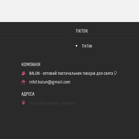
TIKTOK
TikTok
BALUN - оптовий постачальник товарів для свята🎈
info1.balun@gmail.com
Івано-Франківськ, Україна