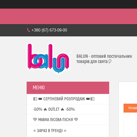
+380 (67) 673-09-00
BALUN - оптовий постачальник
товарів для свята🎈
💵 👑 СЕРПНЕВИЙ РОЗПРОДАЖ 👑💵
Нови
-50% 🔥 OUTLET 🔥 -50%
💚 МАВКА ЛІСОВА ПІСНЯ 💚
⭐️ ЗАРАЗ В ТРЕНДІ ⭐️