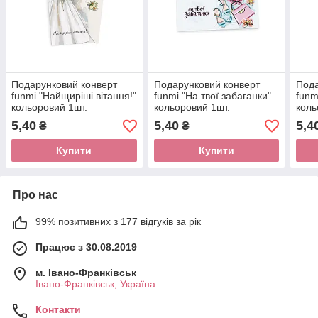
Подарунковий конверт
Подарунковий конверт
Пода
funmi "Найщиріші вітання!"
funmi "На твої забаганки"
funm
кольоровий 1шт.
кольоровий 1шт.
коль
5,40
5,40
5,4
₴
₴
Купити
Купити
Про нас
99% позитивних з 177 відгуків за рік
Працює з 30.08.2019
м. Івано-Франківськ
Івано-Франківськ, Україна
Контакти