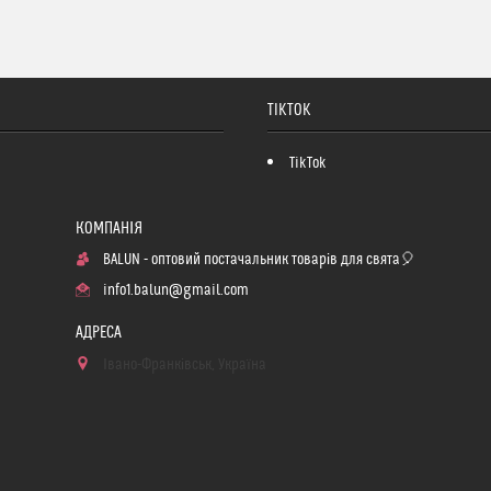
TIKTOK
TikTok
BALUN - оптовий постачальник товарів для свята🎈
info1.balun@gmail.com
Івано-Франківськ, Україна