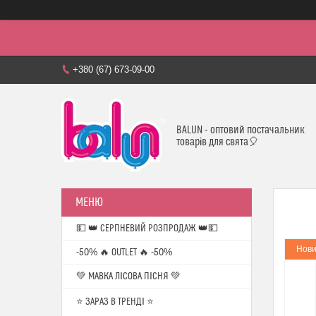
+380 (67) 673-09-00
BALUN - оптовий постачальник
товарів для свята🎈
💵 👑 СЕРПНЕВИЙ РОЗПРОДАЖ 👑💵
Нови
-50% 🔥 OUTLET 🔥 -50%
💚 МАВКА ЛІСОВА ПІСНЯ 💚
⭐️ ЗАРАЗ В ТРЕНДІ ⭐️