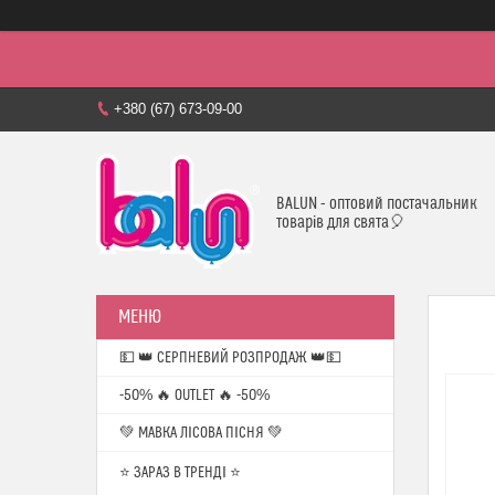
+380 (67) 673-09-00
BALUN - оптовий постачальник
товарів для свята🎈
💵 👑 СЕРПНЕВИЙ РОЗПРОДАЖ 👑💵
-50% 🔥 OUTLET 🔥 -50%
💚 МАВКА ЛІСОВА ПІСНЯ 💚
⭐️ ЗАРАЗ В ТРЕНДІ ⭐️