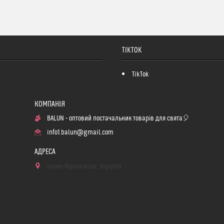
TIKTOK
TikTok
BALUN - оптовий постачальник товарів для свята🎈
info1.balun@gmail.com
Івано-Франківськ, Україна