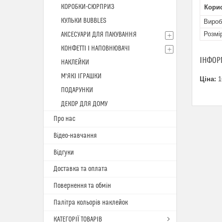
КОРОБКИ-СЮРПРИЗ
Кори
КУЛЬКИ BUBBLES
Вироб
Розмі
АКСЕСУАРИ ДЛЯ ПАКУВАННЯ
КОНФЕТТІ І НАПОВНЮВАЧІ
ІНФОР
НАКЛЕЙКИ
М'ЯКІ ІГРАШКИ
Ціна:
1
ПОДАРУНКИ
ДЕКОР ДЛЯ ДОМУ
Про нас
Відео-навчання
Відгуки
Доставка та оплата
Повернення та обмін
Палітра кольорів наклейок
КАТЕГОРІЇ ТОВАРІВ