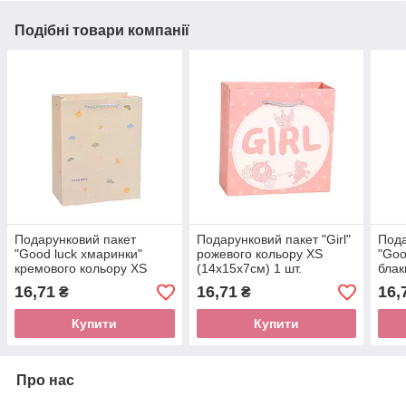
Подібні товари компанії
Подарунковий пакет
Подарунковий пакет "Girl"
Пода
"Good luck хмаринки"
рожевого кольору XS
"Goo
кремового кольору XS
(14х15х7см) 1 шт.
блак
(14х15х7см) 1 шт.
(14х
16,71
16,71
16,
₴
₴
Купити
Купити
Про нас