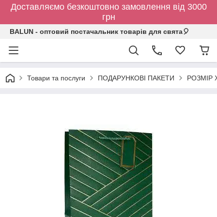
Доставляємо безкоштовно замовлення від 3000
грн
BALUN - оптовий постачальник товарів для свята🎈
Товари та послуги
ПОДАРУНКОВІ ПАКЕТИ
РОЗМІР X