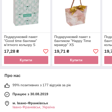
Подарунковий пакет
Подарунковий пакет з
Пода
"Good time бантики"
бантиком "Happy Time
бант
м'ятного кольору S
мрамур" XS
коль
(18х8,5х24см) 1 шт.
(19,5х6,5х14см) 1 шт.
(19,
17,28
19,71
19,
₴
₴
Купити
Купити
Про нас
99% позитивних з 177 відгуків за рік
Працює з 30.08.2019
м. Івано-Франківськ
Івано-Франківськ, Україна