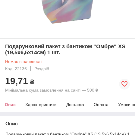
Подарунковий пакет з бантиком "Омбре" XS
(19,5х6,5х14см) 1 шт.
Немає в наявності
Код: 22136
Роздріб
19,71
₴
Мінімальна сума замовлення на сайті — 500 ₴
Опис
Характеристики
Доставка
Оплата
Умови п
Опис
Подарунковий пакет з бантиком "Омбре" XS (19,5х6,5х14см) 1