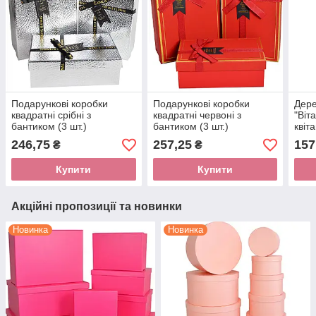
Подарункові коробки
Подарункові коробки
Дере
квадратні срібні з
квадратні червоні з
"Віт
бантиком (3 шт.)
бантиком (3 шт.)
квіт
246,75
257,25
157
₴
₴
Купити
Купити
Акційні пропозиції та новинки
Новинка
Новинка