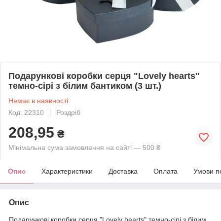
Подарункові коробки серця "Lovely hearts"
темно-сірі з білим бантиком (3 шт.)
Немає в наявності
Код: 22310
Роздріб
208,95
₴
Мінімальна сума замовлення на сайті — 500 ₴
Опис
Характеристики
Доставка
Оплата
Умови п
Опис
Подарункові коробки серця "Lovely hearts" темно-сірі з білим