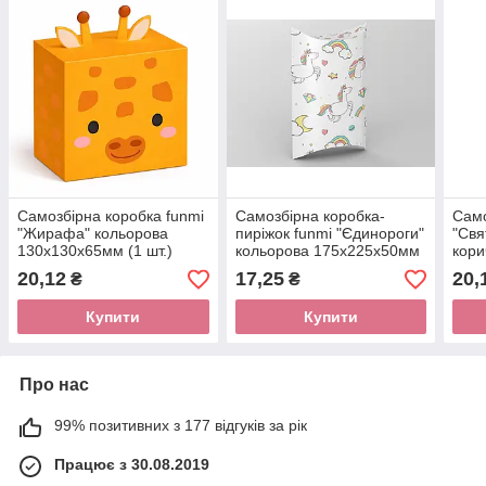
Самозбірна коробка funmi
Самозбірна коробка-
Само
"Жирафа" кольорова
пиріжок funmi "Єдинороги"
"Свя
130х130х65мм (1 шт.)
кольорова 175х225х50мм
кори
(1 шт.)
(1 шт
20,12
17,25
20,
₴
₴
Купити
Купити
Про нас
99% позитивних з 177 відгуків за рік
Працює з 30.08.2019