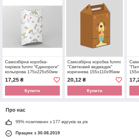
Самозбірна коробка-
Самозбірна коробка funmi
Само
пиріжок funmi "Єдинороги"
"Святковий ведмедик"
"Пат
кольорова 175х225х50мм
коричнева 155х110х95мм
155х
(1 шт.)
(1 шт.)
17,25
20,12
17,
₴
₴
Купити
Купити
Про нас
99% позитивних з 177 відгуків за рік
Працює з 30.08.2019