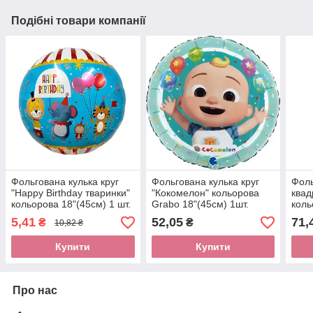
Подібні товари компанії
Фольгована кулька круг
Фольгована кулька круг
Фоль
"Happy Birthday тваринки"
"Кокомелон" кольорова
квад
кольорова 18"(45см) 1 шт.
Grabo 18"(45см) 1шт.
коль
(45с
5,41
52,05
71,
₴
₴
10,82 ₴
Купити
Купити
Про нас