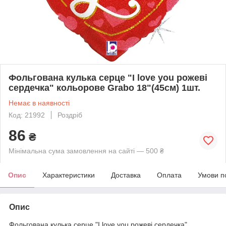
Фольгована кулька серце "I love you рожеві
сердечка" кольорове Grabo 18"(45см) 1шт.
Немає в наявності
Код: 21992
Роздріб
86
₴
Мінімальна сума замовлення на сайті — 500 ₴
Опис
Характеристики
Доставка
Оплата
Умови п
Опис
Фольгована кулька серце "I love you рожеві сердечка"