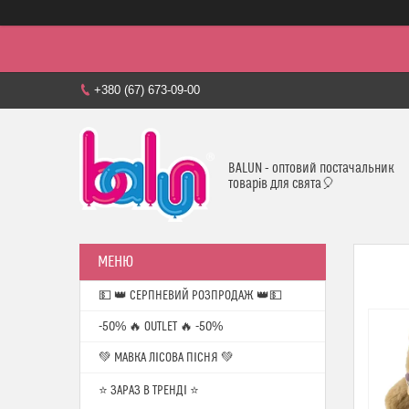
+380 (67) 673-09-00
BALUN - оптовий постачальник
товарів для свята🎈
💵 👑 СЕРПНЕВИЙ РОЗПРОДАЖ 👑💵
-50% 🔥 OUTLET 🔥 -50%
💚 МАВКА ЛІСОВА ПІСНЯ 💚
⭐️ ЗАРАЗ В ТРЕНДІ ⭐️