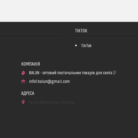
TIKTOK
TikTok
BALUN - оптовий постачальник товарів для свята🎈
info1.balun@gmail.com
Івано-Франківськ, Україна