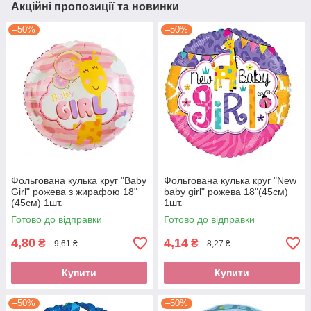
Акційні пропозиції та новинки
–50%
–50%
Фольгована кулька круг "Baby
Фольгована кулька круг "New
Girl" рожева з жирафою 18"
baby girl" рожева 18"(45см)
(45см) 1шт.
1шт.
Готово до відправки
Готово до відправки
4,80
4,14
₴
₴
9,61 ₴
8,27 ₴
Купити
Купити
–50%
–50%