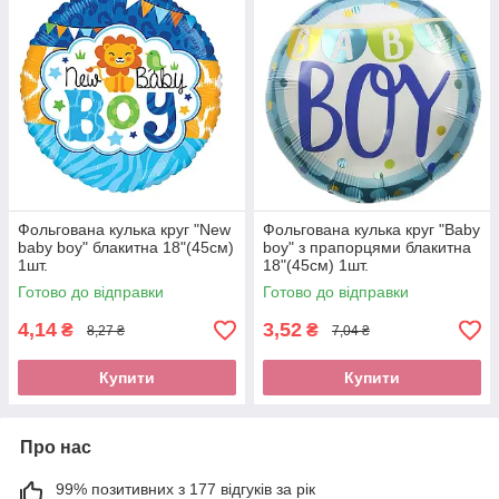
Фольгована кулька круг "New
Фольгована кулька круг "Baby
baby boy" блакитна 18"(45см)
boy" з прапорцями блакитна
1шт.
18"(45см) 1шт.
Готово до відправки
Готово до відправки
4,14
3,52
₴
₴
8,27 ₴
7,04 ₴
Купити
Купити
Про нас
99% позитивних з 177 відгуків за рік