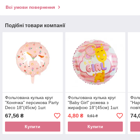
Всі умови повернення
Подібні товари компанії
Фольгована кулька круг
Фольгована кулька круг
Фоль
"Конячка" персикова Party
"Baby Girl" рожева з
"Hap
Deco 18"(45см) 1шт.
жирафою 18"(45см) 1шт.
пові
Anag
67,56
4,80
74,
₴
₴
9,61 ₴
Купити
Купити