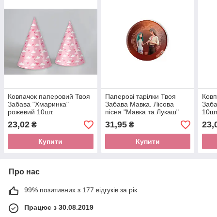
Ковпачок паперовий Твоя
Паперові тарілки Твоя
Ковп
Забава "Хмаринка"
Забава Мавка. Лісова
Заба
рожевий 10шт.
пісня "Мавка та Лукаш"
10шт
червоні 10шт. (18см.)
23,02
31,95
23,
₴
₴
Купити
Купити
Про нас
99% позитивних з 177 відгуків за рік
Працює з 30.08.2019