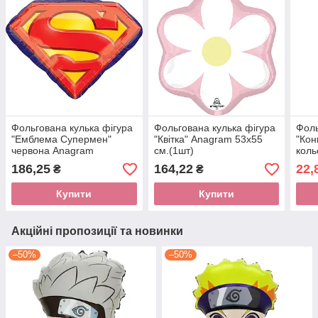
Фольгована кулька фігура
Фольгована кулька фігура
Фоль
"Емблема Супермен"
"Квітка" Anagram 53х55
"Кон
червона Anagram
см.(1шт)
коль
66х50см. (1шт)
(1шт
186,25
164,22
22,
₴
₴
Купити
Купити
Акційні пропозиції та новинки
–50%
–50%