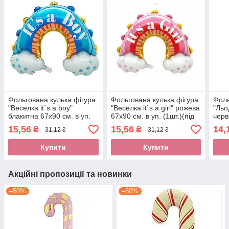
Фольгована кулька фігура
Фольгована кулька фігура
Фоль
"Веселка it`s a boy"
"Веселка it`s a girl" рожева
"Льо
блакитна 67х90 см. в уп.
67х90 см. в уп. (1шт.)(під
черв
(1шт.)(під повітря)
повітря)
15,56
15,56
14,
₴
₴
31,12 ₴
31,12 ₴
Купити
Купити
Акційні пропозиції та новинки
–50%
–50%