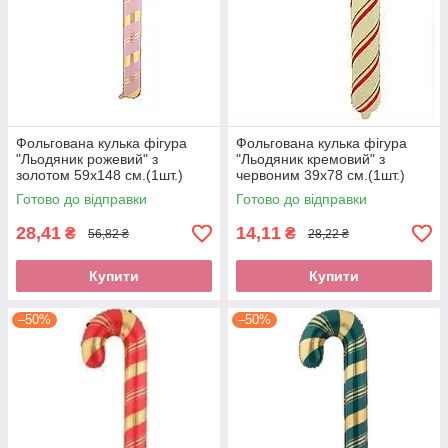
Фольгована кулька фігура
Фольгована кулька фігура
"Льодяник рожевий" з
"Льодяник кремовий" з
золотом 59х148 см.(1шт.)
червоним 39х78 см.(1шт.)
Готово до відправки
Готово до відправки
28,41
14,11
₴
₴
56,82 ₴
28,22 ₴
Купити
Купити
–50%
–50%