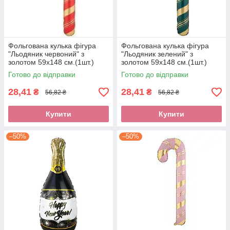
Фольгована кулька фігура
Фольгована кулька фігура
"Льодяник червоний" з
"Льодяник зелений" з
золотом 59х148 см.(1шт.)
золотом 59х148 см.(1шт.)
Готово до відправки
Готово до відправки
28,41
28,41
₴
₴
56,82 ₴
56,82 ₴
Купити
Купити
–50%
–50%