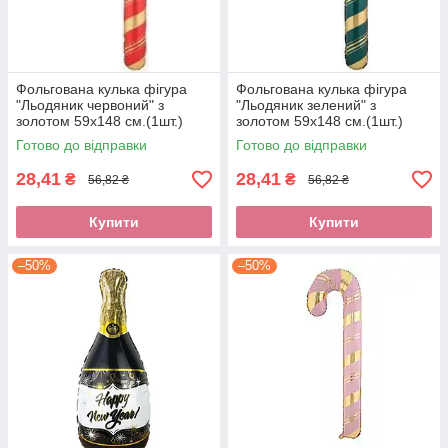
Фольгована кулька фігура
Фольгована кулька фігура
"Льодяник червоний" з
"Льодяник зелений" з
золотом 59х148 см.(1шт.)
золотом 59х148 см.(1шт.)
Готово до відправки
Готово до відправки
28,41
28,41
₴
₴
56,82 ₴
56,82 ₴
Купити
Купити
–50%
–50%