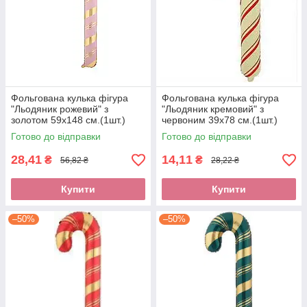
Фольгована кулька фігура
Фольгована кулька фігура
"Льодяник рожевий" з
"Льодяник кремовий" з
золотом 59х148 см.(1шт.)
червоним 39х78 см.(1шт.)
Готово до відправки
Готово до відправки
28,41
14,11
₴
₴
56,82 ₴
28,22 ₴
Купити
Купити
–50%
–50%