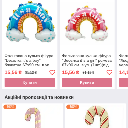
Фольгована кулька фігура
Фольгована кулька фігура
Фоль
"Веселка it`s a boy"
"Веселка it`s a girl" рожева
"Льо
блакитна 67х90 см. в уп.
67х90 см. в уп. (1шт.)(під
черв
(1шт.)(під повітря)
повітря)
15,56
15,56
14,
₴
₴
31,12 ₴
31,12 ₴
Купити
Купити
Акційні пропозиції та новинки
–50%
–50%