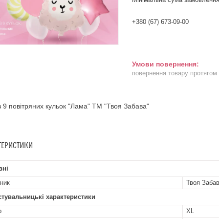
+380 (67) 673-09-00
повернення товару протягом
з 9 повітряних кульок "Лама" ТМ "Твоя Забава"
ТЕРИСТИКИ
вні
ник
Твоя Заба
стувальницькі характеристики
р
XL