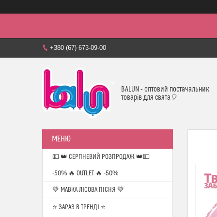
+380 (67) 673-09-00
BALUN - оптовий постачальник
товарів для свята🎈
💵 👑 СЕРПНЕВИЙ РОЗПРОДАЖ 👑💵
-50% 🔥 OUTLET 🔥 -50%
💚 МАВКА ЛІСОВА ПІСНЯ 💚
⭐️ ЗАРАЗ В ТРЕНДІ ⭐️