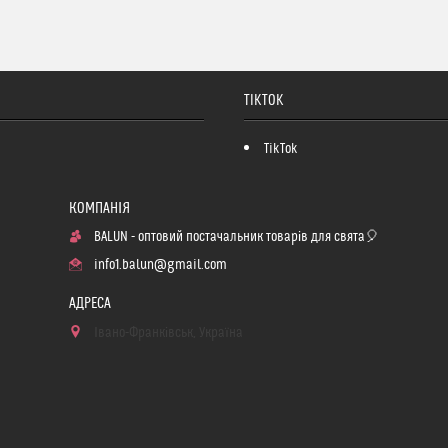
TIKTOK
TikTok
BALUN - оптовий постачальник товарів для свята🎈
info1.balun@gmail.com
Івано-Франківськ, Україна