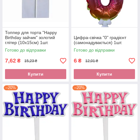
Топпер для торта "Happy
Birthday зайчик" золотий
Цифра-свічка "0" градієнт
глітер (10х15см) 1шт.
(самонадувається) 1шт.
Готово до відправки
Готово до відправки
7,62
6
₴
₴
15,23 ₴
12,01 ₴
Купити
Купити
–20%
–20%