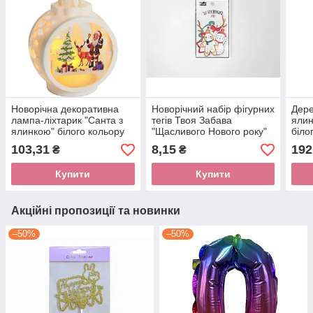
Новорічна декоративна
Новорічний набір фігурних
Дере
лампа-ліхтарик "Санта з
тегів Твоя Забава
ялин
ялинкою" білого кольору
"Щасливого Нового року"
біло
12*7,5*5,3 см (1 шт.)
6 шт/уп.
шт.)
103,31
8,15
192
₴
₴
Купити
Купити
Акційні пропозиції та новинки
–50%
–50%