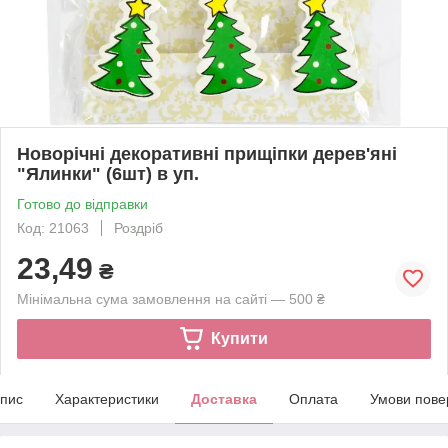
Новорічні декоративні прищіпки дерев'яні
"Ялинки" (6шт) в уп.
Готово до відправки
Код: 21063
Роздріб
23,49
₴
Мінімальна сума замовлення на сайті — 500 ₴
Купити
пис
Характеристики
Доставка
Оплата
Умови пове