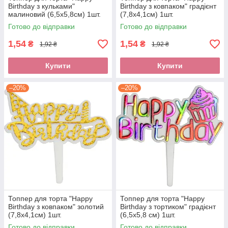
Birthday з кульками"
Birthday з ковпаком" градієнт
малиновий (6,5х5,8см) 1шт.
(7,8х4,1см) 1шт.
Готово до відправки
Готово до відправки
1,54
1,54
₴
₴
1,92 ₴
1,92 ₴
Купити
Купити
–20%
–20%
Топпер для торта "Happy
Топпер для торта "Happy
Birthday з ковпаком" золотий
Birthday з тортиком" градієнт
(7,8х4,1см) 1шт.
(6,5х5,8 см) 1шт.
Готово до відправки
Готово до відправки