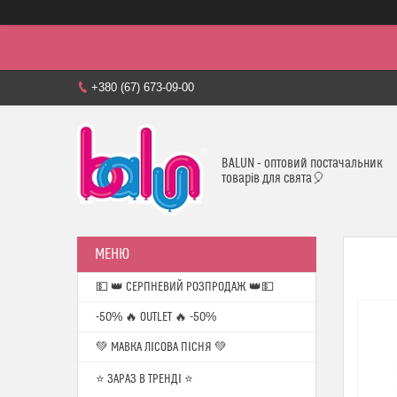
+380 (67) 673-09-00
BALUN - оптовий постачальник
товарів для свята🎈
💵 👑 СЕРПНЕВИЙ РОЗПРОДАЖ 👑💵
-50% 🔥 OUTLET 🔥 -50%
💚 МАВКА ЛІСОВА ПІСНЯ 💚
⭐️ ЗАРАЗ В ТРЕНДІ ⭐️