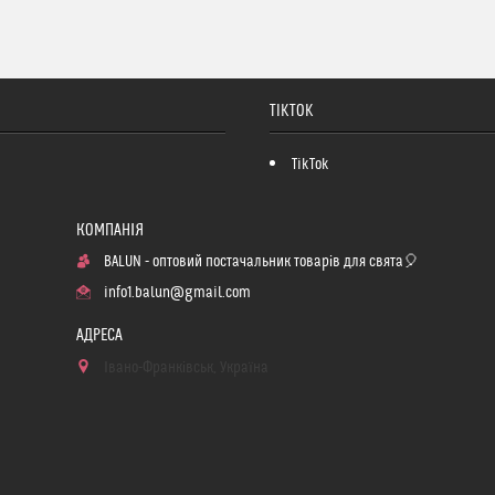
TIKTOK
TikTok
BALUN - оптовий постачальник товарів для свята🎈
info1.balun@gmail.com
Івано-Франківськ, Україна