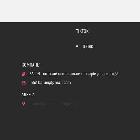
TIKTOK
TikTok
BALUN - оптовий постачальник товарів для свята🎈
info1.balun@gmail.com
Івано-Франківськ, Україна