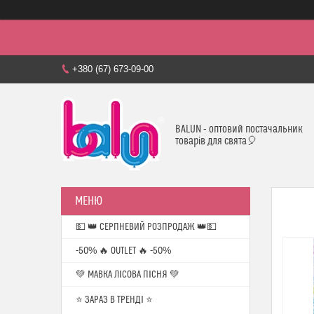
+380 (67) 673-09-00
BALUN - оптовий постачальник
товарів для свята🎈
💵 👑 СЕРПНЕВИЙ РОЗПРОДАЖ 👑💵
-50% 🔥 OUTLET 🔥 -50%
💚 МАВКА ЛІСОВА ПІСНЯ 💚
⭐️ ЗАРАЗ В ТРЕНДІ ⭐️