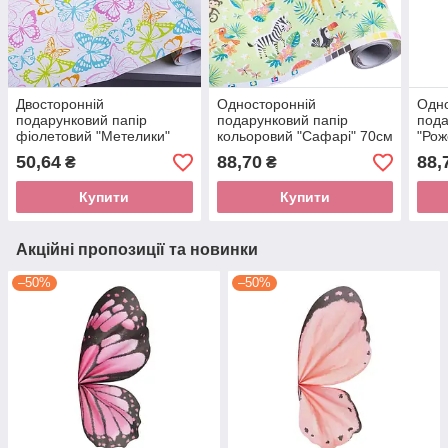
Двосторонній
Односторонній
Одно
подарунковий папір
подарунковий папір
пода
фіолетовий "Метелики"
кольоровий "Сафарі" 70см
"Рож
70см х 5м
х 10м
10м
50,64
88,70
88,
₴
₴
Купити
Купити
Акційні пропозиції та новинки
–50%
–50%