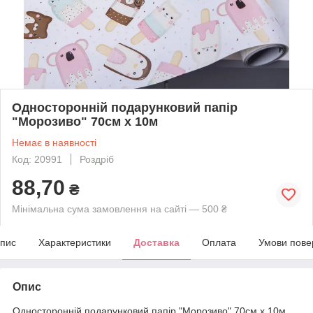
Односторонній подарунковий папір
"Морозиво" 70см х 10м
Немає в наявності
Код: 20991
Роздріб
88,70
₴
Мінімальна сума замовлення на сайті — 500 ₴
пис
Характеристики
Доставка
Оплата
Умови пове
Опис
Односторонній подарунковий папір "Морозиво" 70см х 10м