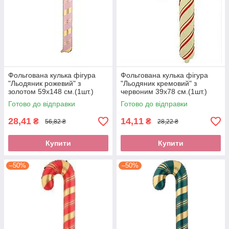
Фольгована кулька фігура
Фольгована кулька фігура
"Льодяник рожевий" з
"Льодяник кремовий" з
золотом 59х148 см.(1шт.)
червоним 39х78 см.(1шт.)
Готово до відправки
Готово до відправки
28,41
14,11
₴
₴
56,82 ₴
28,22 ₴
Купити
Купити
–50%
–50%