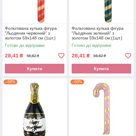
Фольгована кулька фігура
Фольгована кулька фігура
"Льодяник червоний" з
"Льодяник зелений" з
золотом 59х148 см.(1шт.)
золотом 59х148 см.(1шт.)
Готово до відправки
Готово до відправки
28,41
28,41
₴
₴
56,82 ₴
56,82 ₴
Купити
Купити
–50%
–50%