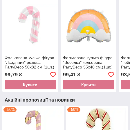
Фольгована кулька фігура
Фольгована кулька фігура
Фоль
"Льодяник" рожева
"Веселка" кольорова
"Гей
PartyDeco 50х82 см.(1шт.)
PartyDeco 55х40 см.(1шт.)
Part
99,79
99,41
93,
₴
₴
Купити
Купити
Акційні пропозиції та новинки
–50%
–50%