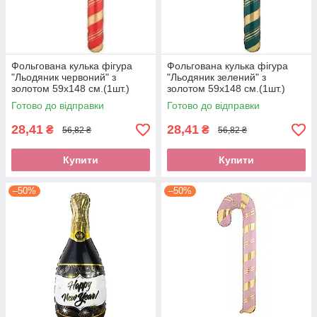
Фольгована кулька фігура
Фольгована кулька фігура
"Льодяник червоний" з
"Льодяник зелений" з
золотом 59х148 см.(1шт.)
золотом 59х148 см.(1шт.)
Готово до відправки
Готово до відправки
28,41
28,41
₴
₴
56,82 ₴
56,82 ₴
Купити
Купити
–50%
–50%