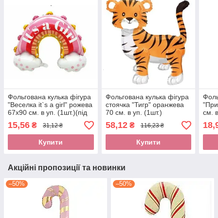
Фольгована кулька фігура
Фольгована кулька фігура
Фоль
"Веселка it`s a girl" рожева
стоячка "Тигр" оранжева
"При
67х90 см. в уп. (1шт.)(під
70 см. в уп. (1шт.)
см. в
повітря)
15,56
58,12
18,
₴
₴
31,12 ₴
116,23 ₴
Купити
Купити
Акційні пропозиції та новинки
–50%
–50%