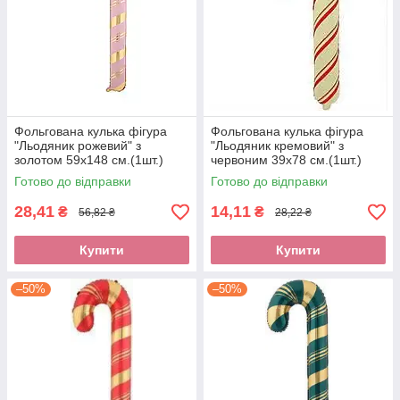
Фольгована кулька фігура
Фольгована кулька фігура
"Льодяник рожевий" з
"Льодяник кремовий" з
золотом 59х148 см.(1шт.)
червоним 39х78 см.(1шт.)
Готово до відправки
Готово до відправки
28,41
14,11
₴
₴
56,82 ₴
28,22 ₴
Купити
Купити
–50%
–50%