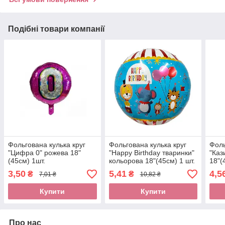
Подібні товари компанії
Фольгована кулька круг
Фольгована кулька круг
Фоль
"Цифра 0" рожева 18"
"Happy Birthday тваринки"
"Каз
(45см) 1шт.
кольорова 18"(45см) 1 шт.
18"(
3,50
5,41
4,5
₴
₴
7,01 ₴
10,82 ₴
Купити
Купити
Про нас