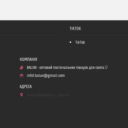
TIKTOK
TikTok
BALUN - оптовий постачальник товарів для свята🎈
info1.balun@gmail.com
Івано-Франківськ, Україна