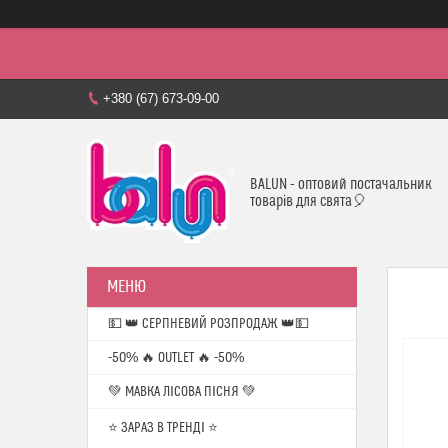
+380 (67) 673-09-00
BALUN - оптовий постачальник
товарів для свята🎈
💵 👑 СЕРПНЕВИЙ РОЗПРОДАЖ 👑💵
-50% 🔥 OUTLET 🔥 -50%
💚 МАВКА ЛІСОВА ПІСНЯ 💚
⭐️ ЗАРАЗ В ТРЕНДІ ⭐️