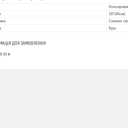
Кольорови
р
18"(45см)
ика
Сезонні св
а
Круг
МАЦІЯ ДЛЯ ЗАМОВЛЕННЯ
8,43 ₴