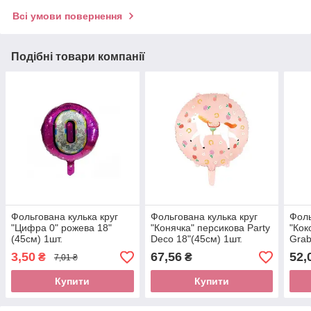
Всі умови повернення
Подібні товари компанії
Фольгована кулька круг
Фольгована кулька круг
Фоль
"Цифра 0" рожева 18"
"Конячка" персикова Party
"Кок
(45см) 1шт.
Deco 18"(45см) 1шт.
Grab
3,50
67,56
52,
₴
₴
7,01 ₴
Купити
Купити