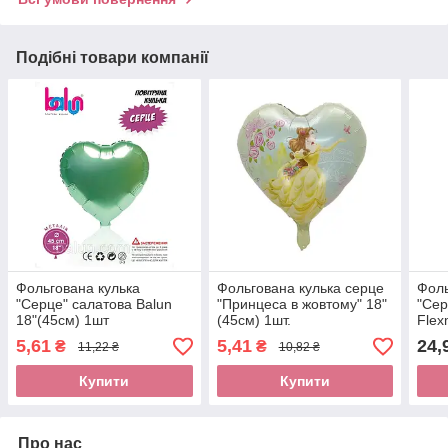
Подібні товари компанії
Фольгована кулька
Фольгована кулька серце
Фоль
"Серце" салатова Balun
"Принцеса в жовтому" 18"
"Сер
18"(45см) 1шт
(45см) 1шт.
Flex
5,61
5,41
24,
₴
₴
11,22 ₴
10,82 ₴
Купити
Купити
Про нас