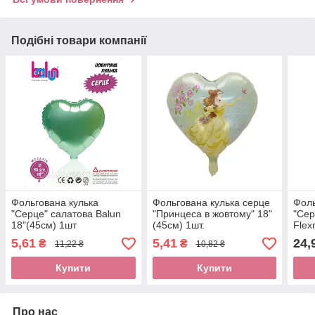
Подібні товари компанії
Фольгована кулька
Фольгована кулька серце
Фоль
"Серце" салатова Balun
"Принцеса в жовтому" 18"
"Сер
18"(45см) 1шт
(45см) 1шт.
Flex
5,61
5,41
24,
₴
₴
11,22 ₴
10,82 ₴
Купити
Купити
Про нас