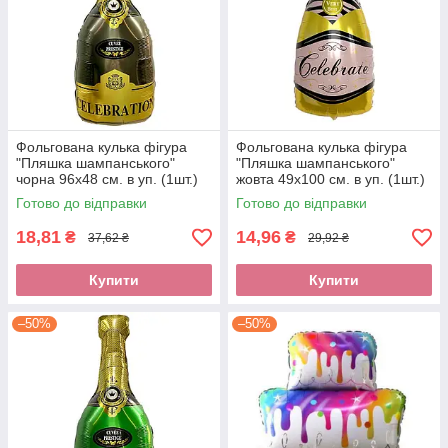
Фольгована кулька фігура
Фольгована кулька фігура
"Пляшка шампанського"
"Пляшка шампанського"
чорна 96х48 см. в уп. (1шт.)
жовта 49х100 см. в уп. (1шт.)
Готово до відправки
Готово до відправки
18,81
14,96
₴
₴
37,62 ₴
29,92 ₴
Купити
Купити
–50%
–50%