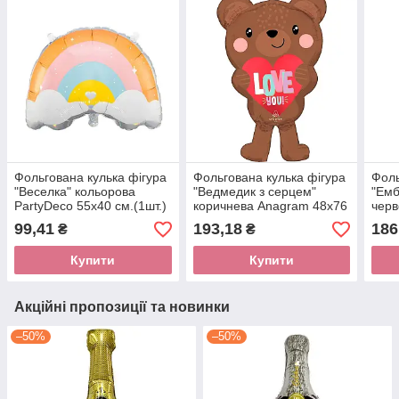
Фольгована кулька фігура
Фольгована кулька фігура
Фоль
"Веселка" кольорова
"Ведмедик з серцем"
"Ем
PartyDeco 55х40 см.(1шт.)
коричнева Anagram 48х76
чер
см (1см).
66х5
99,41
193,18
186
₴
₴
Купити
Купити
Акційні пропозиції та новинки
–50%
–50%