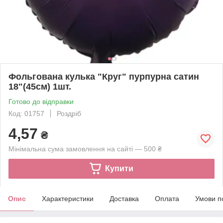
Фольгована кулька "Круг" пурпурна сатин
18"(45см) 1шт.
Готово до відправки
Код: 01757
Роздріб
4,57
₴
Мінімальна сума замовлення на сайті — 500 ₴
Купити
Опис
Характеристики
Доставка
Оплата
Умови п