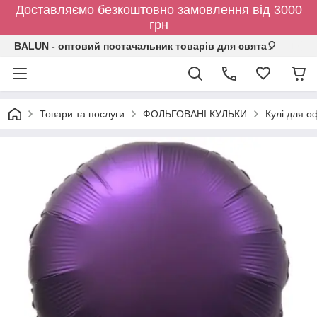
Доставляємо безкоштовно замовлення від 3000
грн
BALUN - оптовий постачальник товарів для свята🎈
Товари та послуги
ФОЛЬГОВАНІ КУЛЬКИ
Кулі для о