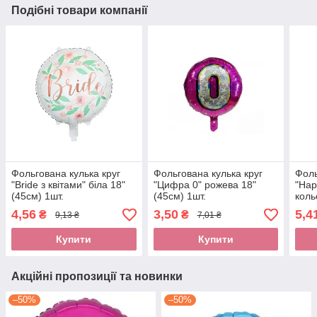
Подібні товари компанії
Фольгована кулька круг
Фольгована кулька круг
Фоль
"Bride з квітами" біла 18"
"Цифра 0" рожева 18"
"Hap
(45см) 1шт.
(45см) 1шт.
коль
4,56
3,50
5,4
₴
₴
9,13 ₴
7,01 ₴
Купити
Купити
Акційні пропозиції та новинки
–50%
–50%