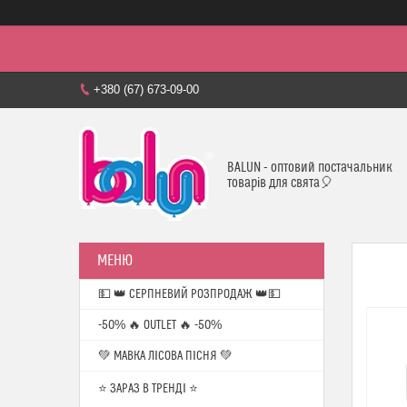
+380 (67) 673-09-00
BALUN - оптовий постачальник
товарів для свята🎈
💵 👑 СЕРПНЕВИЙ РОЗПРОДАЖ 👑💵
-50% 🔥 OUTLET 🔥 -50%
💚 МАВКА ЛІСОВА ПІСНЯ 💚
⭐️ ЗАРАЗ В ТРЕНДІ ⭐️