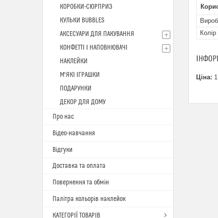
КОРОБКИ-СЮРПРИЗ
Кори
КУЛЬКИ BUBBLES
Вироб
Колір
АКСЕСУАРИ ДЛЯ ПАКУВАННЯ
КОНФЕТТІ І НАПОВНЮВАЧІ
ІНФОР
НАКЛЕЙКИ
М'ЯКІ ІГРАШКИ
Ціна:
1
ПОДАРУНКИ
ДЕКОР ДЛЯ ДОМУ
Про нас
Відео-навчання
Відгуки
Доставка та оплата
Повернення та обмін
Палітра кольорів наклейок
КАТЕГОРІЇ ТОВАРІВ