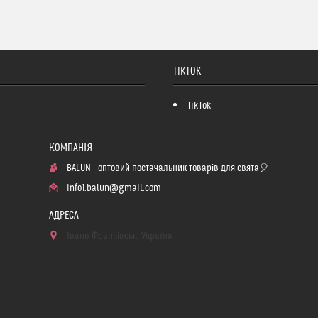
TIKTOK
TikTok
BALUN - оптовий постачальник товарів для свята🎈
info1.balun@gmail.com
Івано-Франківськ, Україна