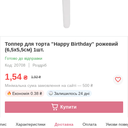
Топпер для торта "Happy Birthday" рожевий
(6,5х5,5см) 1шт.
Готово до відправки
Код: 20708
Роздріб
1,54
₴
1,92 ₴
Мінімальна сума замовлення на сайті — 500 ₴
Економія
0.38 ₴
Залишилось
24 дні
Купити
пис
Характеристики
Доставка
Оплата
Умови пове