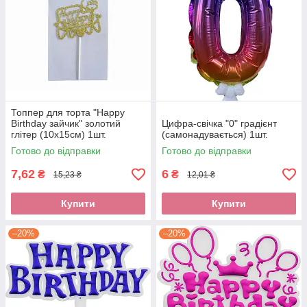
Топпер для торта "Happy
Birthday зайчик" золотий
Цифра-свічка "0" градієнт
глітер (10х15см) 1шт.
(самонадувається) 1шт.
Готово до відправки
Готово до відправки
7,62
6
₴
₴
15,23 ₴
12,01 ₴
Купити
Купити
–20%
–20%