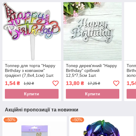
Топпер для торта "Happy
Топер дерев'яний "Happy
Топп
Birthday з ковпаком"
Birthday" срібний
Birt
градієнт (7,8х4,1см) 1шт.
12,5*7,5см 1шт.
золо
1,54
13,80
1,5
₴
₴
1,92 ₴
17,25 ₴
Купити
Купити
Акційні пропозиції та новинки
–50%
–50%